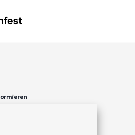
nfest
nformieren