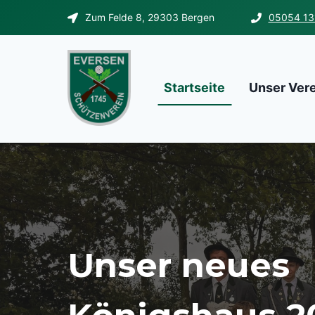
Zum
Zum Felde 8, 29303 Bergen
05054 13
Inhalt
springen
Startseite
Unser Ver
Unser neues