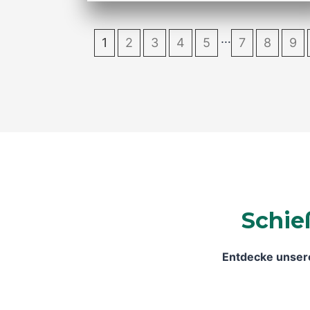
…
1
2
3
4
5
7
8
9
Schie
Entdecke unsere