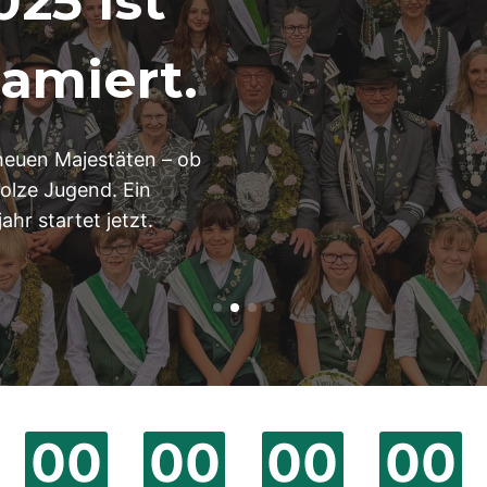
25 ist
lamiert.
 neuen Majestäten – ob
olze Jugend. Ein
ahr startet jetzt.
00
:
00
:
00
:
00