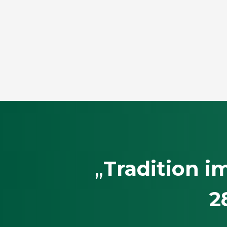
„
Tradition i
2