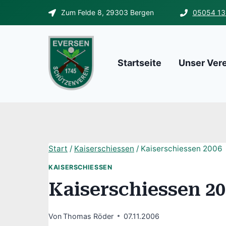
Zum
Zum Felde 8, 29303 Bergen
05054 13
Inhalt
springen
Startseite
Unser Ver
Start
/
Kaiserschiessen
/
Kaiserschiessen 2006
KAISERSCHIESSEN
Kaiserschiessen 20
Von
Thomas Röder
07.11.2006