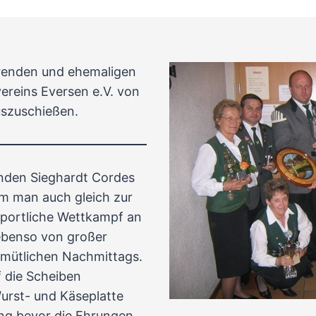
erenden und ehemaligen
reins Eversen e.V. von
uszuschießen.
nden Sieghardt Cordes
m man auch gleich zur
 sportliche Wettkampf an
ebenso von großer
gemütlichen Nachmittags.
 die Scheiben
Wurst- und Käseplatte
ng bevor die Ehrungen