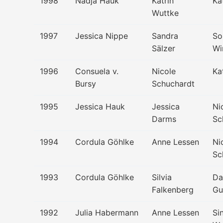
1998
Nadja Hauk
Katrin
Ka
Wuttke
1997
Jessica Nippe
Sandra
So
Sälzer
Wi
1996
Consuela v.
Nicole
Ka
Bursy
Schuchardt
1995
Jessica Hauk
Jessica
Ni
Darms
Sc
1994
Cordula Göhlke
Anne Lessen
Ni
Sc
1993
Cordula Göhlke
Silvia
Da
Falkenberg
Gu
1992
Julia Habermann
Anne Lessen
Si