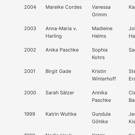
2004
Mareike Cordes
Vanessa
Ka
Grimm
2003
Anna-Maria v.
Madleine
Jo
Harling
Helms
Ha
2002
Anika Paschke
Sophia
Sa
Kohrs
2001
Birgit Gade
Kristin
St
Winterhoff
Er
2000
Sarah Sälzer
Annika
Cl
Paschke
Ba
1999
Katrin Wuttke
Gundula
Je
Göhlke
Ki