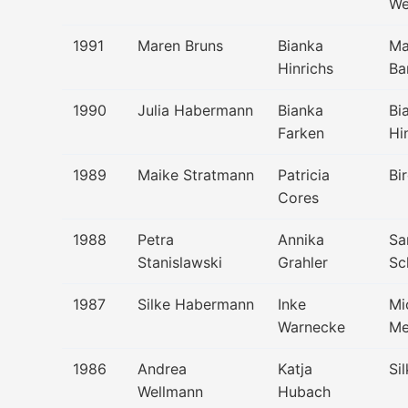
We
1991
Maren Bruns
Bianka
Ma
Hinrichs
Ba
1990
Julia Habermann
Bianka
Bi
Farken
Hi
1989
Maike Stratmann
Patricia
Bir
Cores
1988
Petra
Annika
Sa
Stanislawski
Grahler
Sc
1987
Silke Habermann
Inke
Mi
Warnecke
Me
1986
Andrea
Katja
Si
Wellmann
Hubach