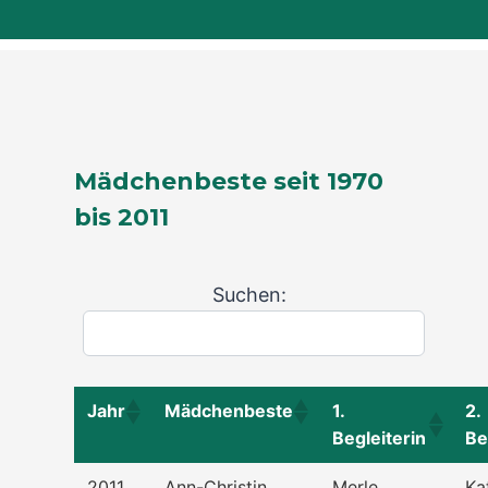
Mädchenbeste seit 1970
bis 2011
Suchen:
Jahr
Mädchenbeste
1.
2.
Begleiterin
Be
2011
Ann-Christin
Merle
Ka