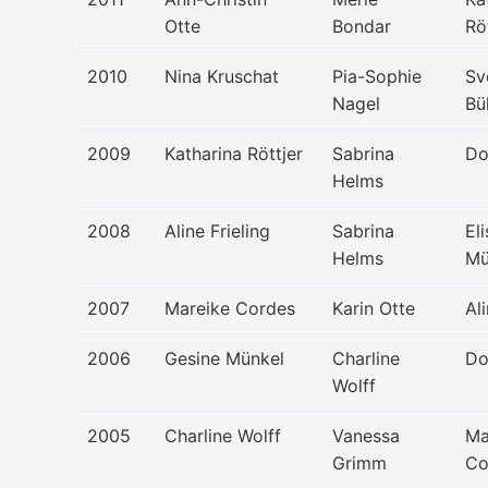
Otte
Bondar
Rö
2010
Nina Kruschat
Pia-Sophie
Sv
Nagel
Bü
2009
Katharina Röttjer
Sabrina
Do
Helms
2008
Aline Frieling
Sabrina
El
Helms
Mü
2007
Mareike Cordes
Karin Otte
Ali
2006
Gesine Münkel
Charline
Do
Wolff
2005
Charline Wolff
Vanessa
Ma
Grimm
Co