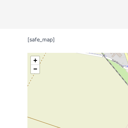
[safe_map]
+
−