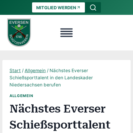
Zum
MITGLIED WERDEN
Inhalt
springen
Start
/
Allgemein
/
Nächstes Everser
Schießsporttalent in den Landeskader
Niedersachsen berufen
ALLGEMEIN
Nächstes Everser
Schießsporttalent