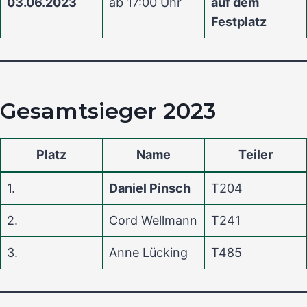
03.06.2023
ab 17:00 Uhr
auf dem
Festplatz
Gesamtsieger 2023
Platz
Name
Teiler
1.
Daniel Pinsch
T204
2.
Cord Wellmann
T241
3.
Anne Lücking
T485