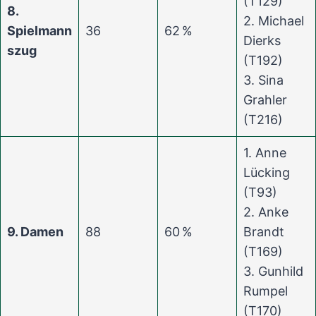
(T129)
8.
2. Michael
Spielmann
36
62 %
Dierks
szug
(T192)
3. Sina
Grahler
(T216)
1. Anne
Lücking
(T93)
2. Anke
9. Damen
88
60 %
Brandt
(T169)
3. Gunhild
Rumpel
(T170)