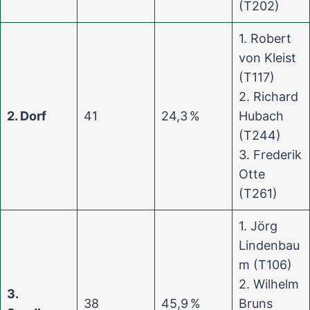
(T202)
1. Robert
von Kleist
(T117)
2. Richard
2. Dorf
41
24,3 %
Hubach
(T244)
3. Frederik
Otte
(T261)
1. Jörg
Lindenbau
m (T106)
2. Wilhelm
3.
38
45,9 %
Bruns