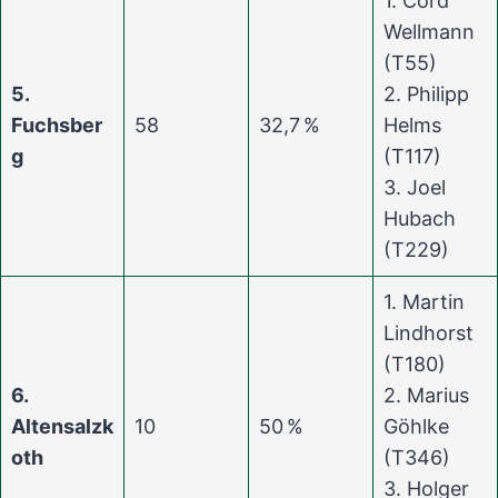
1. Cord
Wellmann
(T55)
5.
2. Philipp
Fuchsber
58
32,7 %
Helms
g
(T117)
3. Joel
Hubach
(T229)
1. Martin
Lindhorst
(T180)
6.
2. Marius
Altensalzk
10
50 %
Göhlke
oth
(T346)
3. Holger