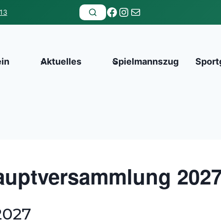
Facebook
Instagram
E-Mail
13
ein
Aktuelles
Spielmannszug
Sport
auptversammlung 202
2027