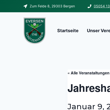
Zum
Zum Felde 8, 29303 Bergen
05054 13
Inhalt
springen
Startseite
Unser Ver
« Alle Veranstaltungen
Jahresh
Januar 9, 