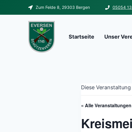
Zum
Zum Felde 8, 29303 Bergen
05054 13
Inhalt
springen
Startseite
Unser Ver
Diese Veranstaltung 
« Alle Veranstaltungen
Kreismei