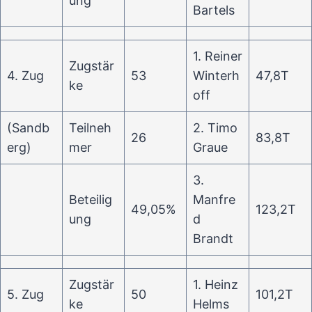
ung
Bartels
1. Reiner
Zugstär
4. Zug
53
Winterh
47,8T
ke
off
(Sandb
Teilneh
2. Timo
26
83,8T
erg)
mer
Graue
3.
Beteilig
Manfre
49,05%
123,2T
ung
d
Brandt
Zugstär
1. Heinz
5. Zug
50
101,2T
ke
Helms