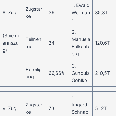
1. Ewald
Zugstär
8. Zug
36
Wellman
85,8T
ke
n
2.
(Spielm
Teilneh
Manuela
annszu
24
120,6T
mer
Falkenb
g)
erg
3.
Beteilig
66,66%
Gundula
210,5T
ung
Göhlke
1.
Zugstär
Imgard
9. Zug
73
51,2T
ke
Schnab