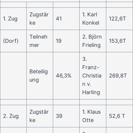
Zugstär
1. Karl
1. Zug
41
122,6T
ke
Konkel
Teilneh
2. Björn
(Dorf)
19
153,6T
mer
Frieling
3.
Franz-
Beteilig
46,3%
Christia
269,8T
ung
n v.
Harling
Zugstär
1. Klaus
2. Zug
39
52,6 T
ke
Otte