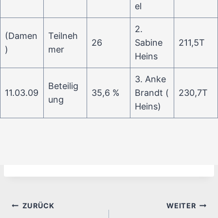
el
2.
(Damen
Teilneh
26
Sabine
211,5T
)
mer
Heins
3. Anke
Beteilig
11.03.09
35,6 %
Brandt (
230,7T
ung
Heins)
Beitragsnavigation
ZURÜCK
WEITER