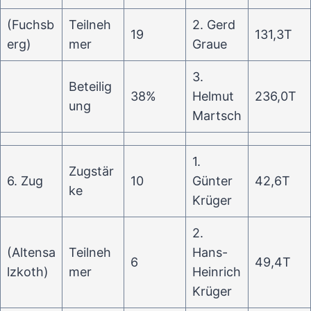
(Fuchsb
Teilneh
2. Gerd
19
131,3T
erg)
mer
Graue
3.
Beteilig
38%
Helmut
236,0T
ung
Martsch
1.
Zugstär
6. Zug
10
Günter
42,6T
ke
Krüger
2.
(Altensa
Teilneh
Hans-
6
49,4T
lzkoth)
mer
Heinrich
Krüger