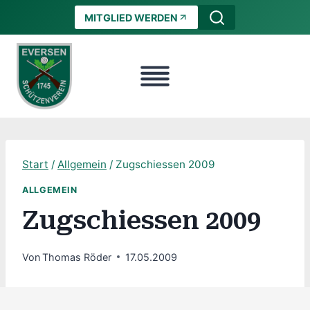
Zum
MITGLIED WERDEN
Inhalt
springen
Start
/
Allgemein
/
Zugschiessen 2009
ALLGEMEIN
Zugschiessen 2009
Von
Thomas Röder
17.05.2009