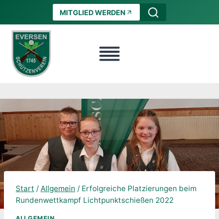
Zum
MITGLIED WERDEN
Inhalt
springen
Start
/
Allgemein
/
Erfolgreiche Platzierungen beim
Rundenwettkampf Lichtpunktschießen 2022
ALLGEMEIN