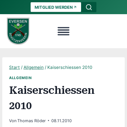
Zum
MITGLIED WERDEN
Inhalt
springen
Start
/
Allgemein
/
Kaiserschiessen 2010
ALLGEMEIN
Kaiserschiessen
2010
Von
Thomas Röder
08.11.2010