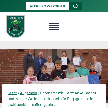
Zum
MITGLIED WERDEN
Inhalt
springen
Start
/
Allgemein
/
Ehrenamt mit Herz: Anke Brandt
und Nicole Wellmann-Hubach für Engagement im
Lichtpunktschießen geehrt